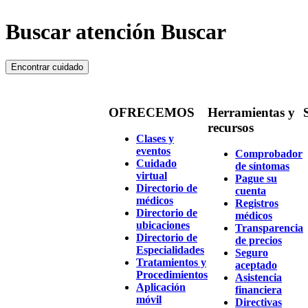
Buscar atención Buscar
Encontrar cuidado
OFRECEMOS
Herramientas y
recursos
Clases y
eventos
Comprobador
Cuidado
de síntomas
virtual
Pague su
Directorio de
cuenta
médicos
Registros
Directorio de
médicos
ubicaciones
Transparencia
Directorio de
de precios
Especialidades
Seguro
Tratamientos y
aceptado
Procedimientos
Asistencia
Aplicación
financiera
móvil
Directivas