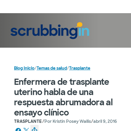
Iniciar sesión
Blog Inicio
/
Temas de salud
/
Trasplante
Enfermera de trasplante
uterino habla de una
respuesta abrumadora al
ensayo clínico
/
/
TRASPLANTE
Por
Kristin Posey Wallis
abril 9, 2016