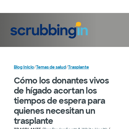
Iniciar sesión
Blog Inicio
/
Temas de salud
/
Trasplante
Cómo los donantes vivos
de hígado acortan los
tiempos de espera para
quienes necesitan un
trasplante