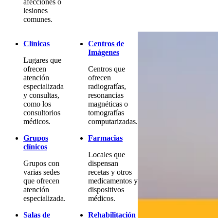
afecciones o
lesiones
comunes.
Clínicas
Centros de
Imágenes
Lugares que
ofrecen
Centros que
atención
ofrecen
especializada
radiografías,
y consultas,
resonancias
como los
magnéticas o
consultorios
tomografías
médicos.
computarizadas.
Grupos
Farmacias
clínicos
Locales que
Grupos con
dispensan
varias sedes
recetas y otros
que ofrecen
medicamentos y
atención
dispositivos
especializada.
médicos.
Salas de
Rehabilitación