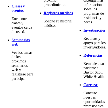
próximo
Obtenga más
procedimiento.
información
Clases y
sobre los
eventos
Registros médicos
programas de
residencia y
Encuentre
Solicite su historial
becas.
clases y
médico.
eventos cerca
Investigación
de usted.
Recursos y
Seminarios
apoyo para los
web
investigadores.
Vea los temas
Referencias
de los
próximos
Remítale a su
seminarios
paciente a
web y
Baylor Scott
regístrese para
White Health.
participar.
Carreras
Consulte
nuestras
oportunidades
profesionales