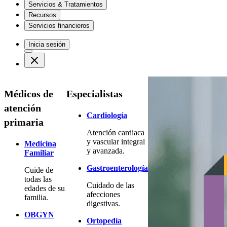
Servicios & Tratamientos
Recursos
Servicios financieros
Inicia sesión
Médicos de
Especialistas
atención
Cardiología
primaria
Atención cardiaca
y vascular integral
Medicina
y avanzada.
Familiar
Gastroenterología
Cuide de
todas las
Cuidado de las
edades de su
afecciones
familia.
digestivas.
OBGYN
Ortopedía