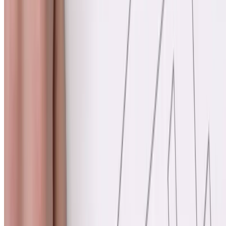
necesidades. Ofrecemos varios lugares para su atención, incluida la
detección, el diagnóstico y el tratamiento del cáncer de colon en el
norte y centro de Texas.