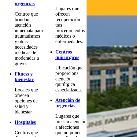
urgencias
Lugares que
Centros que
ofrecen
brindan
recuperación
atención
tras
inmediata para
procedimientos
traumatismos
médicos o
y otras
enfermedades.
necesidades
Centros
médicas de
quirúrgicos
moderadas a
graves
Ubicación que
proporciona
Fitness y
atención
bienestar
quirúrgica
Locales que
especializada.
ofrecen
Atención de
opciones de
urgencias
salud y
bienestar.
Lugares que
prestan atención
Hospitales
a afecciones
Centros que
que no ponen