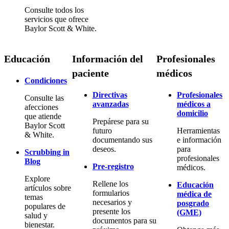
Consulte todos los
servicios que ofrece
Baylor Scott & White.
Educación
Información del
Profesionales
paciente
médicos
Condiciones
Directivas
Profesionales
Consulte las
avanzadas
médicos a
afecciones
domicilio
que atiende
Prepárese para su
Baylor Scott
futuro
Herramientas
& White.
documentando sus
e información
deseos.
para
Scrubbing in
profesionales
Blog
Pre-registro
médicos.
Explore
Rellene los
Educación
artículos sobre
formularios
médica de
temas
necesarios y
posgrado
populares de
presente los
(GME)
salud y
documentos para su
bienestar.