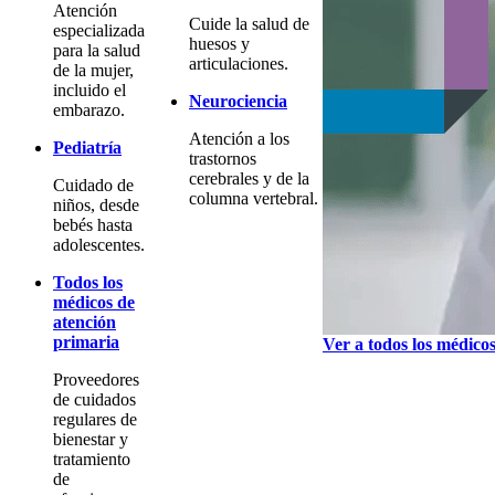
Atención
Cuide la salud de
especializada
huesos y
para la salud
articulaciones.
de la mujer,
incluido el
Neurociencia
embarazo.
Atención a los
Pediatría
trastornos
cerebrales y de la
Cuidado de
columna vertebral.
niños, desde
bebés hasta
adolescentes.
Todos los
médicos de
atención
primaria
Ver a todos los médico
Proveedores
de cuidados
regulares de
bienestar y
tratamiento
de