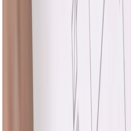
Tras el diagnóstico de cáncer de colon, la estadificación determina la
actuación y las opciones de tratamiento más adecuadas.
El cáncer de colon se clasifica en cuatro etapas, que van de 0 a 4,
donde la etapa 0 representa la fase precancerosa más temprana y la
etapa 4 indica la etapa más avanzada.
Understanding the significance of each
colon cancer stage
and the
typical treatment plans for both stages and substages can provide
valuable insights into the best approach to managing the disease.
Tratamiento del cáncer de colon
Treatment options for colon cancer continue to improve, especially
for cancers caught before they can spread to distant locations in the
body. Your care team will create a
Tratamiento del cáncer de colon
plan based on your colon cancer stage, type, health history and
individual needs.
Many treatment plans include some type of surgery to remove as
much colon cancer as possible. But your care team may also
recommend chemotherapy, radiation,
targeted therapies
o
Inmunoterapia
options. Sometimes, multiple treatments are used
together to care for you. In some cases, you may have the option to