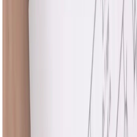
utilizada para detectar el cáncer de colon. Sin embargo, los análisis
de sangre, las pruebas de heces y las pruebas de imágenes también
brindan a su equipo de atención médica información valiosa sobre la
salud de su colon y ayudan con el diagnóstico y la planificación del
tratamiento.
Análisis de sangre
Pruebas fecales
Sigmoidoscopia
Colonoscopia
Radiografía
Colonoscopia por TC
Colonoscopia
A
Colonoscopia
uses a tube with a light and a small camera to let
your doctor look at the inside of your entire colon. During a
colonoscopy, your provider may take tissue samples or remove
polyps to help diagnose cancer.
Tipos de cáncer de colon
La mayoría de las veces, el cáncer de colon comienza en las células
que forman el revestimiento interno del colon. Pero también existen
otros tipos de cáncer de colon. Algunos tipos raros de cáncer de
colon comienzan en los vasos sanguíneos, los músculos, las células
linfáticas o las células productoras de hormonas.