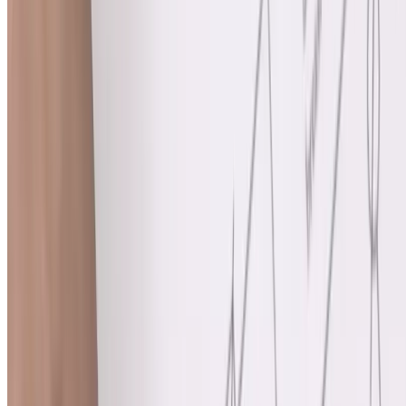
Comprender el tipo de cáncer de colon que tiene es importante
porque guiará su atención. Su equipo de atención médica adaptará
sus opciones de tratamiento según el tipo y estadio del cáncer.
Adenocarcinoma colorrectal
Tumores carcinoides gastrointestinales
Tumores del estroma gastrointestinal
Linfomas colorrectales primarios
Leiomiosarcomas
Etapas del cáncer de colon