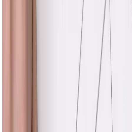
For people with an average risk, the U.S. Preventive Services Task
Force recommends starting
Detección de cáncer de colon
at the age
of 45. The screening test you choose, from stool tests to
colonoscopy, will determine how often you should be screened.
En general, las opciones de detección incluyen:
Prueba de heces gFOBT de alta sensibilidad: cada año
Prueba FIT en heces: cada año
Prueba de heces sDNA-FIT: cada uno a tres años
Colonoscopia: cada diez años.
Colonoscopia virtual: cada cinco años
Sigmoidoscopia flexible: cada cinco años
Sigmoidoscopia flexible: cada diez años cuando se utiliza con
FIT cada año
Si tiene factores de riesgo de cáncer de colon, hable con su médico
sobre cuándo y con qué frecuencia debe hacerse una prueba de
detección de cáncer de colon.
Nuestras ubicaciones cerca de usted
Le ayudamos a recibir atención en un lugar que se ajuste a sus