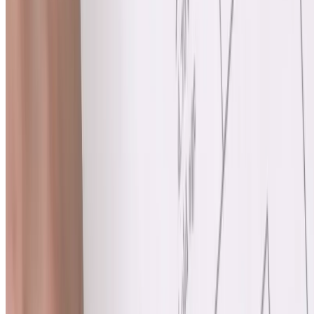
be a part of a clinical trial as part of your colon cancer care.
Terapia dirigida
Radiación
Quimioterapia
Surgery
Inmunoterapia
Surgery
Surgery is a common treatment in all stages of colon cancer. The
goal of surgery is to remove all or part of the cancerous cells. Many
of our care locations offer advanced, minimally invasive options,
including
Laparoscopia
o
Cirugía asistida por robot
, which use
smaller incisions to help speed up recovery.
Algunas opciones quirúrgicas incluyen:
Polypectomy
, a procedure done through endoscopy
(colonoscopy) to remove a cancerous polyp
Colectomy
, a surgery to remove a section of the colon
affected by cancer or all of the colon
Colectomy with colostomy
, a procedure that removes all or
part of the colon and connects the top of the colon to an
opening in the abdomen and a bag to collect stool, which can
be temporary or permanent