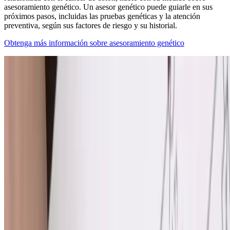
asesoramiento genético. Un asesor genético puede guiarle en sus
próximos pasos, incluidas las pruebas genéticas y la atención
preventiva, según sus factores de riesgo y su historial.
Obtenga más información sobre asesoramiento genético
Cómo se diagnostica el cáncer de colon
Tiene varias opciones para ayudar a detectar y diagnosticar el cáncer
de colon. Su equipo de atención decidirá cuál es la opción correcta
según sus síntomas, factores de riesgo, antecedentes médicos y
familiares, y más.
El diagnóstico temprano del cáncer de colon es vital para brindarle
la mayor cantidad de opciones para su atención y la mayor tasa de
recuperación. Cuando el cáncer se detecta en sus primeras etapas, la
tasa de supervivencia es superior al 90 % a los cinco años.
Especialmente si tiene síntomas, la colonoscopia es la prueba más