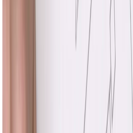
Prevención del cáncer de colon
La mejor manera de combatir el cáncer de colon es evitar que se
desarrolle. Con las herramientas actuales de detección del cáncer de
colon, muchos casos de cáncer de colon se pueden prevenir.
También puede reducir su riesgo mediante opciones de estilo de vida
saludables, conociendo sus antecedentes familiares y buscando
atención para los síntomas digestivos.
Algunas acciones que puede tomar para ayudar a prevenir el cáncer
de colon incluyen:
Hágase exámenes de detección de cáncer de colon de rutina
Tome medidas proactivas si tiene antecedentes familiares o
condiciones que aumentan su riesgo.
Concéntrese en una dieta rica en fibra y baja en grasas y
reduzca la cantidad de carnes rojas y procesadas.
Mantener un peso saludable
Dejar de fumar y productos de tabaco.
Limita la cantidad de alcohol que consumes.
Mantente físicamente activo
Manejar condiciones de salud como la diabetes.
Detección de cáncer de colon