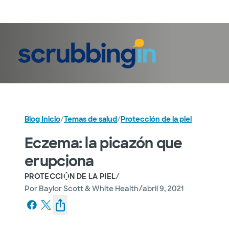
Iniciar sesión
Blog Inicio
/
Temas de salud
/
Protección de la piel
Eczema: la picazón que
erupciona
/
PROTECCIÓN DE LA PIEL
/
Por
Baylor Scott & White Health
abril 9, 2021