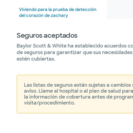
Viviendo para la prueba de detección
del corazón de zachary
Cirugía cardíaca mínimamente invasiva
Seguros aceptados
Procedimiento de reparación de la
Baylor Scott & White ha establecido acuerdos co
válvula mitral
de seguros para garantizar que sus necesidades
estén cubiertas.
Atención cardíaca ambulatoria
Cirugía asistida por robot
Las listas de seguros están sujetas a cambios 
Supportive palliative care
aviso. Llame al hospital o al plan de salud para
la información de cobertura antes de progra
Cirugía vascular y endovascular
visita/procedimiento.