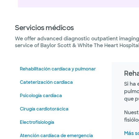
Servicios médicos
We offer advanced diagnostic outpatient imaging 
service of Baylor Scott & White The Heart Hospital
Rehabilitación cardíaca y pulmonar
Reha
Cateterización cardiaca
Si ha
pulmo
Psicología cardíaca
que pu
Cirugía cardiotorácica
Nuest
fisiól
Electrofisiología
Más s
Atención cardíaca de emergencia