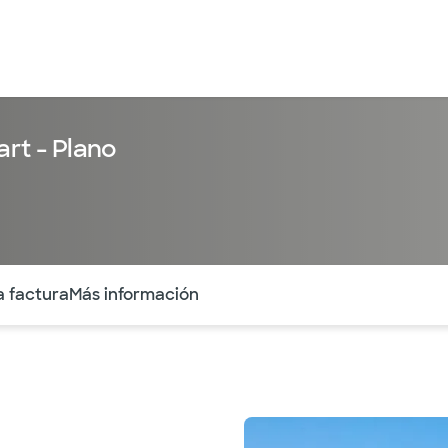
art - Plano
ntes secciones de la página. La sección activa actual es
a factura
Más información