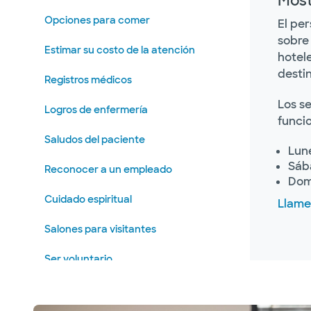
Most
Opciones para comer
El per
sobre
Estimar su costo de la atención
hotel
destin
Registros médicos
Los se
Logros de enfermería
funcio
Saludos del paciente
Lun
Sáb
Reconocer a un empleado
Dom
Cuidado espiritual
Llame 
Salones para visitantes
Ser voluntario