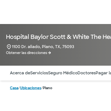
Hospital Baylor Scott & White The He
1100 Dr. aliado, Plano, TX, 75093
Obtener las direcciones
Utilice esta navegación para saltar rápidamente a difere
Acerca de
Servicios
Seguro Médico
Doctores
Pagar l
Casa
/
Ubicaciones
/
Plano