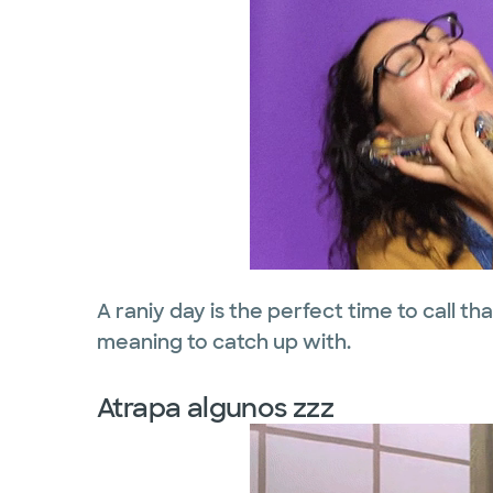
A
raniy
day is
the perfect
time to call th
meaning to catch up with.
Atrapa algunos zzz