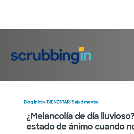
Blog Inicio
/
BIENESTAR
/
Salud mental
¿Melancolía de día lluvioso
estado de ánimo cuando no