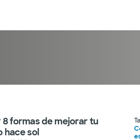
? 8 formas de mejorar tu
T
C
 hace sol
e