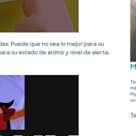
das. Puede que no sea lo mejor para su
ara su estado de ánimo y nivel de alerta.
M
To
mé
My
un
T