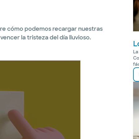
obre cómo podemos recargar nuestras
encer la tristeza del día lluvioso.
L
La
Co
fá