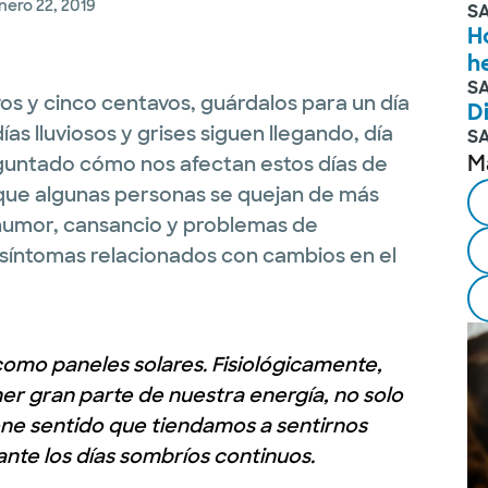
nero 22, 2019
S
H
h
S
os y cinco centavos, guárdalos para un día
D
ías lluviosos y grises siguen llegando, día
S
M
reguntado cómo nos afectan estos días de
que algunas personas se quejan de más
 humor, cansancio y problemas de
síntomas relacionados con cambios en el
como paneles solares. Fisiológicamente,
ner gran parte de nuestra energía, no solo
iene sentido que tiendamos a sentirnos
nte los días sombríos continuos.