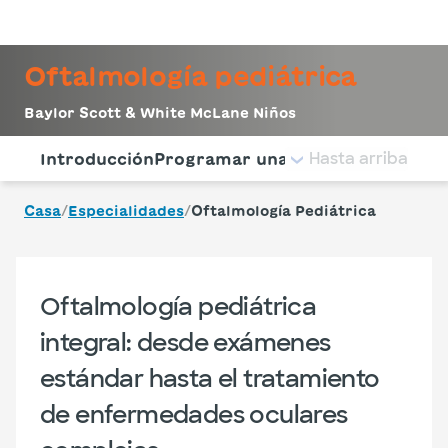
Iniciar sesión
Oftalmología pediátrica
Baylor Scott & White McLane Niños
Utilice esta navegación para saltar rápidamente a difere
Hasta arriba
Introducción
Programar una cita
Condiciones t
/
/
Casa
Especialidades
Oftalmología Pediátrica
Oftalmología pediátrica
integral: desde exámenes
estándar hasta el tratamiento
de enfermedades oculares