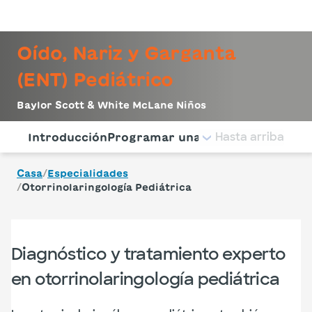
Iniciar sesión
Oído, Nariz y Garganta
(ENT) Pediátrico
Baylor Scott & White McLane Niños
Utilice esta navegación para saltar rápidamente a difere
Hasta arriba
Introducción
Programar una cita
Condiciones t
/
Casa
Especialidades
/
Otorrinolaringología Pediátrica
Diagnóstico y tratamiento experto
en otorrinolaringología pediátrica