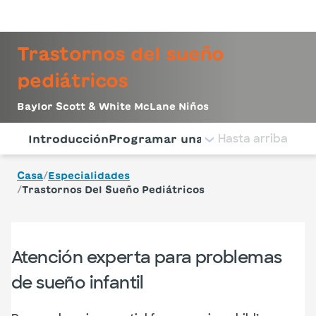
Iniciar sesión
Trastornos del sueño
pediátricos
Baylor Scott & White McLane Niños
Utilice esta navegación para saltar rápidamente a difere
Hasta arriba
Introducción
Programar una cita
Condiciones t
/
Casa
Especialidades
/
Trastornos Del Sueño Pediátricos
Atención experta para problemas
de sueño infantil