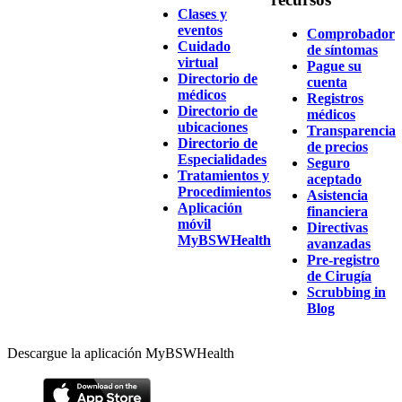
Clases y
eventos
Comprobador
Cuidado
de síntomas
virtual
Pague su
Directorio de
cuenta
médicos
Registros
Directorio de
médicos
ubicaciones
Transparencia
Directorio de
de precios
Especialidades
Seguro
Tratamientos y
aceptado
Procedimientos
Asistencia
Aplicación
financiera
móvil
Directivas
MyBSWHealth
avanzadas
Pre-registro
de Cirugía
Scrubbing in
Blog
Descargue la aplicación MyBSWHealth