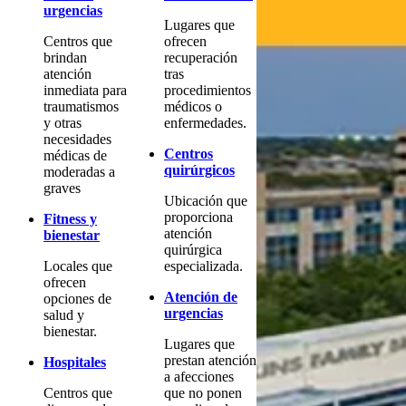
urgencias
Lugares que
Centros que
ofrecen
brindan
recuperación
atención
tras
inmediata para
procedimientos
traumatismos
médicos o
y otras
enfermedades.
necesidades
Centros
médicas de
quirúrgicos
moderadas a
graves
Ubicación que
proporciona
Fitness y
atención
bienestar
quirúrgica
Locales que
especializada.
ofrecen
Atención de
opciones de
urgencias
salud y
bienestar.
Lugares que
prestan atención
Hospitales
a afecciones
Centros que
que no ponen