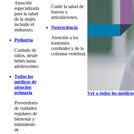
Atención
Cuide la salud de
especializada
huesos y
para la salud
articulaciones.
de la mujer,
incluido el
Neurociencia
embarazo.
Atención a los
Pediatría
trastornos
cerebrales y de la
Cuidado de
columna vertebral.
niños, desde
bebés hasta
adolescentes.
Todos los
médicos de
atención
primaria
Ver a todos los médico
Proveedores
de cuidados
regulares de
bienestar y
tratamiento
de