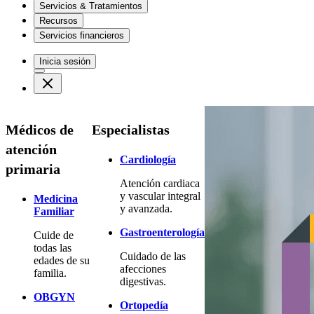
Servicios & Tratamientos
Recursos
Servicios financieros
Inicia sesión
Médicos de
Especialistas
atención
Cardiología
primaria
Atención cardiaca
y vascular integral
Medicina
y avanzada.
Familiar
Gastroenterología
Cuide de
todas las
Cuidado de las
edades de su
afecciones
familia.
digestivas.
OBGYN
Ortopedía