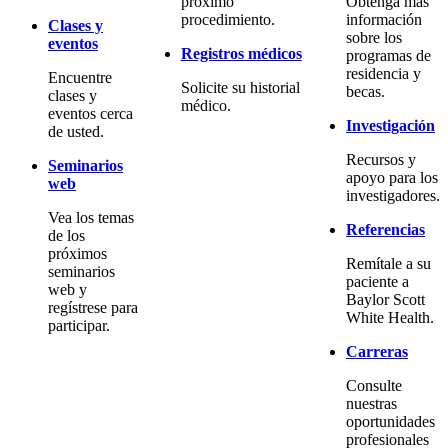
próximo
Obtenga más
procedimiento.
información
Clases y
sobre los
eventos
Registros médicos
programas de
residencia y
Encuentre
Solicite su historial
becas.
clases y
médico.
eventos cerca
Investigación
de usted.
Recursos y
Seminarios
apoyo para los
web
investigadores.
Vea los temas
Referencias
de los
próximos
Remítale a su
seminarios
paciente a
web y
Baylor Scott
regístrese para
White Health.
participar.
Carreras
Consulte
nuestras
oportunidades
profesionales