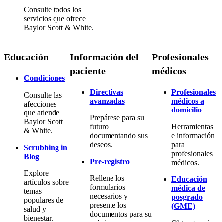
Consulte todos los
servicios que ofrece
Baylor Scott & White.
Educación
Información del
Profesionales
paciente
médicos
Condiciones
Directivas
Profesionales
Consulte las
avanzadas
médicos a
afecciones
domicilio
que atiende
Prepárese para su
Baylor Scott
futuro
Herramientas
& White.
documentando sus
e información
deseos.
para
Scrubbing in
profesionales
Blog
Pre-registro
médicos.
Explore
Rellene los
Educación
artículos sobre
formularios
médica de
temas
necesarios y
posgrado
populares de
presente los
(GME)
salud y
documentos para su
bienestar.