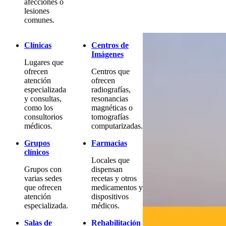
afecciones o
lesiones
comunes.
Clínicas
Centros de
Imágenes
Lugares que
ofrecen
Centros que
atención
ofrecen
especializada
radiografías,
y consultas,
resonancias
como los
magnéticas o
consultorios
tomografías
médicos.
computarizadas.
Grupos
Farmacias
clínicos
Locales que
Grupos con
dispensan
varias sedes
recetas y otros
que ofrecen
medicamentos y
atención
dispositivos
especializada.
médicos.
Salas de
Rehabilitación