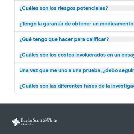
¿Cuáles son los riesgos potenciales?
¿Tengo la garantía de obtener un medicamento
¿Qué tengo que hacer para calificar?
¿Cuáles son los costos involucrados en un ensay
Una vez que me uno a una prueba, ¿debo seguir 
¿Cuáles son las diferentes fases de la investiga