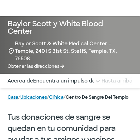
Médicos & Especialistas
Ubicaciones
Servicios & Tratami
Baylor Scott y White Blood
Center
Baylor Scott & White Medical Center -
Temple, 2401 S 31st St, Ste115, Temple, TX,
76508
Obtener las direcciones
Utilice esta navegación para saltar rápidamente a difere
Acerca de
Encuentra un impulso de sangre
Hasta arriba
Sorteos
Pr
Casa
/
Ubicaciones
/
Clínica
/
Centro De Sangre Del Templo
Tus donaciones de sangre se
quedan en tu comunidad para
ayudar a tus amigos y vecinos