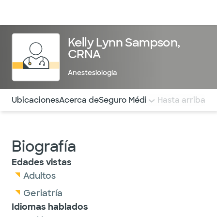
Médicos & Especialistas
Ubicaciones
Servicios & Tratami
Kelly Lynn Sampson,
CRNA
Anestesiología
Utilice esta navegación para saltar rápidamente a difere
Ubicaciones
Acerca de
Seguro Médico
COMENTARIOS
Hasta arriba
Biografía
Edades vistas
Adultos
Geriatría
Idiomas hablados