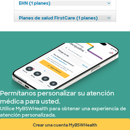
EHN (1 planes)
Planes de salud FirstCare (1 planes)
HealthSmart (2 planes)
Humana (9 planes)
Imagine Health (1 planes)
Independent Medical Systems (1 plans)
Permítanos personalizar su atención
Medicaid (1 planes)
médica para usted.
Medicare (2 planes)
Utilice MyBSWHealth para obtener una experiencia de
atención personalizada.
Nebraska Furniture Mart (3 planes)
Crear una cuenta MyBSWHealth
(abre en ventana nueva)