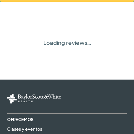
Red PHCS (1 planes)
Plan de Salud Superior (19 planes)
Three Rivers Network (1 plans)
Loading reviews...
Tricare (3 planes)
United HealthCare (33 planes)
WellMed (15 planes)
OFRECEMOS
Clases y eventos