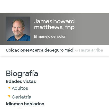
Médicos & Especialistas
Ubicaciones
Servicios & Tratami
James howard
matthews, fnp
El manejo del dolor
Utilice esta navegación para saltar rápidamente a difere
Ubicaciones
Acerca de
Seguro Médico
COMENTARIOS
Hasta arriba
Biografía
Edades vistas
Adultos
Geriatría
Idiomas hablados