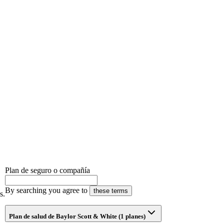
Plan de seguro o compañía
By searching you agree to
these terms
s.
Plan de salud de Baylor Scott & White (1 planes)