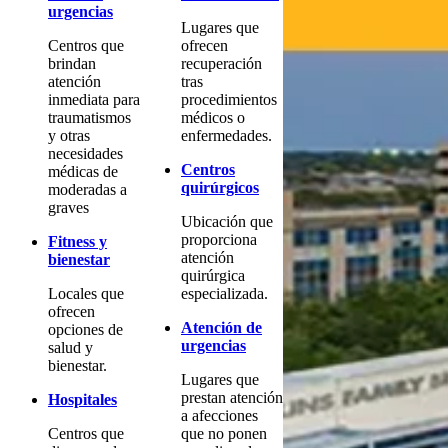
urgencias
Lugares que
Centros que
ofrecen
brindan
recuperación
atención
tras
inmediata para
procedimientos
traumatismos
médicos o
y otras
enfermedades.
necesidades
Centros
médicas de
quirúrgicos
moderadas a
graves
Ubicación que
proporciona
Fitness y
atención
bienestar
quirúrgica
Locales que
especializada.
ofrecen
Atención de
opciones de
urgencias
salud y
bienestar.
Lugares que
prestan atención
Hospitales
a afecciones
Centros que
que no ponen