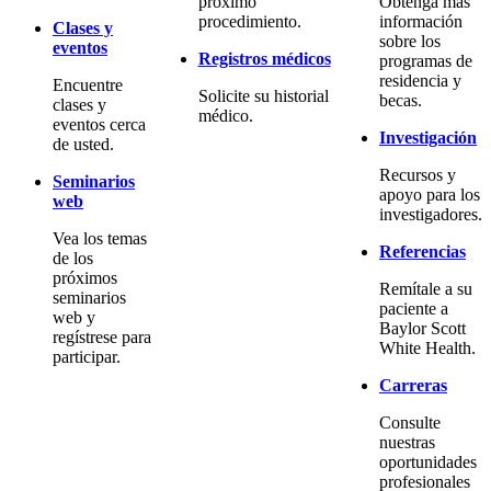
próximo
Obtenga más
procedimiento.
información
Clases y
sobre los
eventos
Registros médicos
programas de
residencia y
Encuentre
Solicite su historial
becas.
clases y
médico.
eventos cerca
Investigación
de usted.
Recursos y
Seminarios
apoyo para los
web
investigadores.
Vea los temas
Referencias
de los
próximos
Remítale a su
seminarios
paciente a
web y
Baylor Scott
regístrese para
White Health.
participar.
Carreras
Consulte
nuestras
oportunidades
profesionales