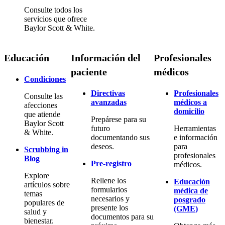
Consulte todos los
servicios que ofrece
Baylor Scott & White.
Educación
Información del
Profesionales
paciente
médicos
Condiciones
Directivas
Profesionales
Consulte las
avanzadas
médicos a
afecciones
domicilio
que atiende
Prepárese para su
Baylor Scott
futuro
Herramientas
& White.
documentando sus
e información
deseos.
para
Scrubbing in
profesionales
Blog
Pre-registro
médicos.
Explore
Rellene los
Educación
artículos sobre
formularios
médica de
temas
necesarios y
posgrado
populares de
presente los
(GME)
salud y
documentos para su
bienestar.