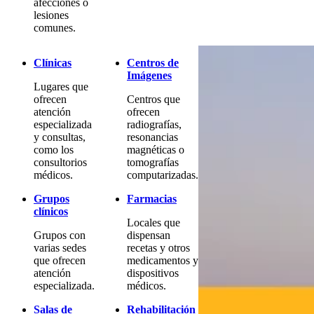
afecciones o
lesiones
comunes.
Clínicas
Centros de
Imágenes
Lugares que
ofrecen
Centros que
atención
ofrecen
especializada
radiografías,
y consultas,
resonancias
como los
magnéticas o
consultorios
tomografías
médicos.
computarizadas.
Grupos
Farmacias
clínicos
Locales que
Grupos con
dispensan
varias sedes
recetas y otros
que ofrecen
medicamentos y
atención
dispositivos
especializada.
médicos.
Salas de
Rehabilitación