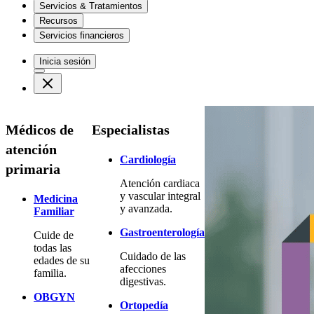
Servicios & Tratamientos
Recursos
Servicios financieros
Inicia sesión
Médicos de
Especialistas
atención
Cardiología
primaria
Atención cardiaca
y vascular integral
Medicina
y avanzada.
Familiar
Gastroenterología
Cuide de
todas las
Cuidado de las
edades de su
afecciones
familia.
digestivas.
OBGYN
Ortopedía