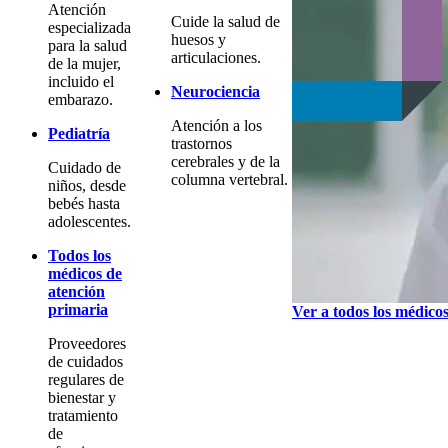
Atención
Cuide la salud de
especializada
huesos y
para la salud
articulaciones.
de la mujer,
incluido el
Neurociencia
embarazo.
Atención a los
Pediatría
trastornos
cerebrales y de la
Cuidado de
columna vertebral.
niños, desde
bebés hasta
adolescentes.
Todos los
médicos de
atención
primaria
Ver a todos los médico
Proveedores
de cuidados
regulares de
bienestar y
tratamiento
de