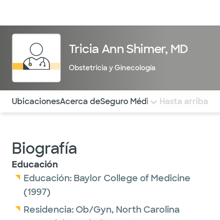
Médicos & Especialistas
Ubicaciones
Servicios & Tratami
Tricia Ann Shimer, MD
Obstetricia y Ginecología
Utilice esta navegación para saltar rápidamente a difere
Ubicaciones
Acerca de
Seguro Médico
COMENTARIOS
Hasta arriba
Biografía
Educación
Educación:
Baylor College of Medicine
(1997)
Residencia:
Ob/Gyn,
North Carolina