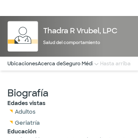
Médicos & Especialistas
Ubicaciones
Servicios & Tratami
Thadra R Vrubel, LPC
Salud del comportamiento
Utilice esta navegación para saltar rápidamente a difere
Ubicaciones
Acerca de
Seguro Médico
COMENTARIOS
Hasta arriba
Biografía
Edades vistas
Adultos
Geriatría
Educación