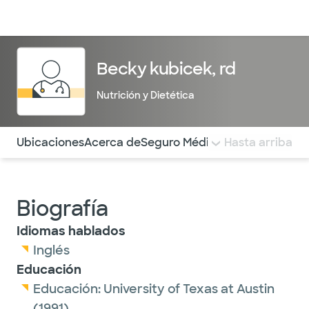
Médicos & Especialistas
Ubicaciones
Servicios & Tratami
Becky kubicek, rd
Nutrición y Dietética
Utilice esta navegación para saltar rápidamente a difere
Ubicaciones
Acerca de
Seguro Médico
COMENTARIOS
Hasta arriba
Biografía
Idiomas hablados
Inglés
Educación
Educación:
University of Texas at Austin
(1991)