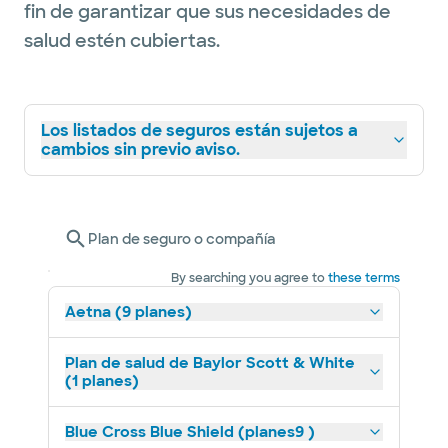
fin de garantizar que sus necesidades de
eating a part of their lifestyle. Having a
salud estén cubiertas.
strong interest to continue to help patients,
she transitioned to an outpatient setting at
Baylor Centennial, where she can focus on
Los listados de seguros están sujetos a
different health conditions. Her areas of
cambios sin previo aviso.
expertise are diabetes, weight
management, cardiovascular disease,
nutrition support (tube feeding
Plan de seguro o compañía
management) and other nutrition-related
disorders.
By searching you agree to
these terms
Aetna (9 planes)
Plan de salud de Baylor Scott & White
(1 planes)
Blue Cross Blue Shield (planes9 )