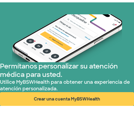
Plan de Salud Superior (6 planes)
TriWest HealthCare (1 planes)
United HealthCare (18 planes)
Permítanos personalizar su atención
médica para usted.
Utilice MyBSWHealth para obtener una experiencia de
atención personalizada.
Crear una cuenta MyBSWHealth
(abre en ventana nueva)