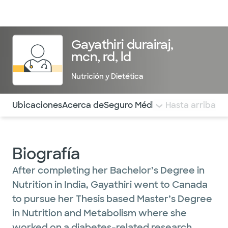
Médicos & Especialistas
Ubicaciones
Servicios & Tratami
Gayathiri durairaj,
mcn, rd, ld
Nutrición y Dietética
Utilice esta navegación para saltar rápidamente a difere
Ubicaciones
Acerca de
Seguro Médico
COMENTARIOS
Hasta arriba
Biografía
After completing her Bachelor’s Degree in
Nutrition in India, Gayathiri went to Canada
to pursue her Thesis based Master’s Degree
in Nutrition and Metabolism where she
worked on a diabetes-related research