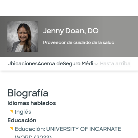
Médicos & Especialistas
Ubicaciones
Servicios & Tratami
Jenny Doan, DO
Proveedor de cuidado de la salud
Utilice esta navegación para saltar rápidamente a difere
Ubicaciones
Acerca de
Seguro Médico
COMENTARIOS
Hasta arriba
Biografía
Idiomas hablados
Inglés
Educación
Educación:
UNIVERSITY OF INCARNATE
WORD
(2022)