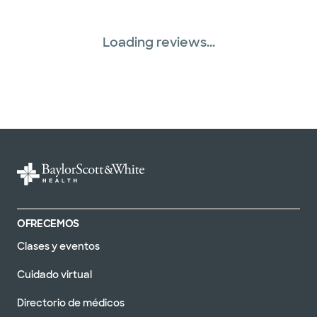
Tricare (3 planes)
Loading reviews...
TriWest HealthCare (1 planes)
United HealthCare (22 planes)
OFRECEMOS
Clases y eventos
Cuidado virtual
Directorio de médicos