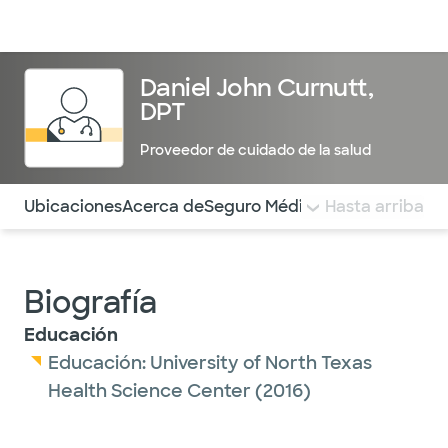
Médicos & Especialistas
Ubicaciones
Servicios & Tratami
Daniel John Curnutt,
DPT
Proveedor de cuidado de la salud
Utilice esta navegación para saltar rápidamente a difere
Ubicaciones
Acerca de
Seguro Médico
COMENTARIOS
Hasta arriba
Biografía
Educación
Educación:
University of North Texas
Health Science Center
(2016)