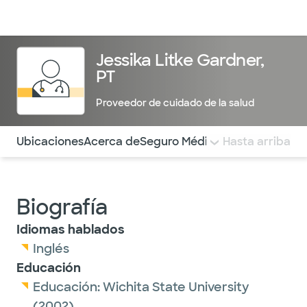
Médicos & Especialistas
Ubicaciones
Servicios & Tratami
Jessika Litke Gardner,
PT
Proveedor de cuidado de la salud
Utilice esta navegación para saltar rápidamente a difere
Ubicaciones
Acerca de
Seguro Médico
COMENTARIOS
Hasta arriba
Biografía
Idiomas hablados
Inglés
Educación
Educación:
Wichita State University
(2002)