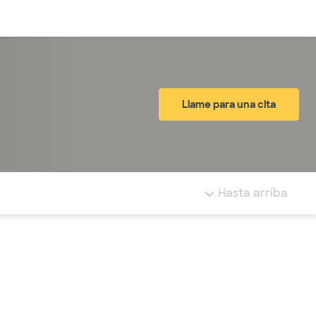
Inicia sesión
Llame para una cita
tá resaltada.
Hasta arriba