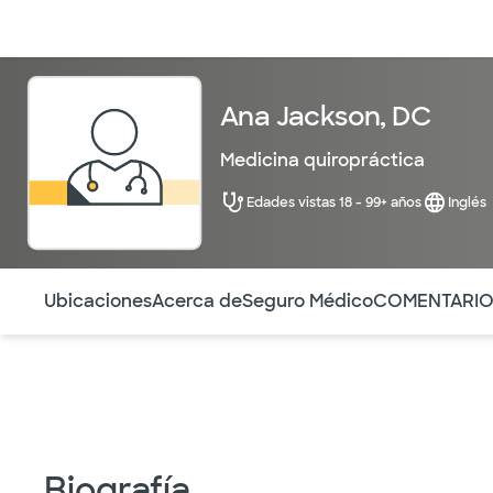
Médicos & Especialistas
Ubicaciones
Servicios & Tratami
Ana Jackson, DC
Medicina quiropráctica
Edades vistas 18 - 99+ años
Inglés
Utilice esta navegación para saltar rápidamente a difere
Ubicaciones
Acerca de
Seguro Médico
COMENTARI
Biografía