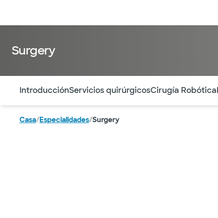
Médicos & Especialistas
Ubicaciones
Servicios & Tratami
Surgery
Utilice esta navegación para saltar rápidamente a difere
Introducción
Servicios quirúrgicos
Cirugía Robótica
Casa
/
Especialidades
/
Surgery