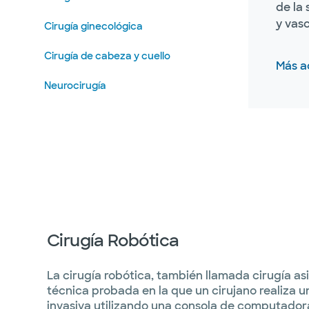
de la
y vasc
Cirugía ginecológica
Cirugía de cabeza y cuello
Más a
Neurocirugía
Cirugía oftálmica
Cirugía Ortopédica
Cirugía Pediátrica
Cirugía plástica
Medicina y Cirugía Podiátrica
Cirugía Robótica
Cirugía Robótica
La cirugía robótica, también llamada cirugía asi
técnica probada en la que un cirujano realiza 
Oncología Quirúrgica
invasiva utilizando una consola de computador