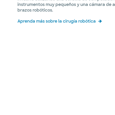
instrumentos muy pequeños y una cámara de al
Cirugia de trasplante
brazos robóticos.
Cirugía de trauma
Aprenda más sobre la cirugía robótica
Cirugía urológica
Cirugía vascular
La cirugía para adelgazar