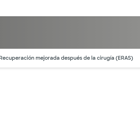
entos
Recursos
Servicios financieros
ntes secciones de la página. La sección activa actual es
Recuperación mejorada después de la cirugía (ERAS)