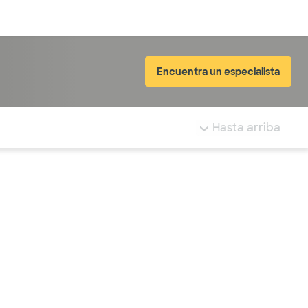
Inicia sesión
Encuentra un especialista
tá resaltada.
Hasta arriba