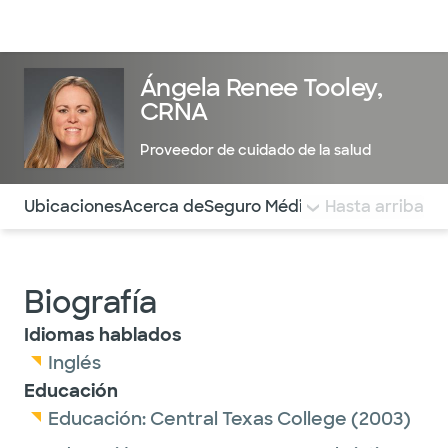
Médicos & Especialistas
Ubicaciones
Servicios & Tratami
Ángela Renee Tooley,
CRNA
Proveedor de cuidado de la salud
Utilice esta navegación para saltar rápidamente a difere
Ubicaciones
Acerca de
Seguro Médico
COMENTARIOS
Hasta arriba
Biografía
Idiomas hablados
Inglés
Educación
Educación:
Central Texas College
(2003)