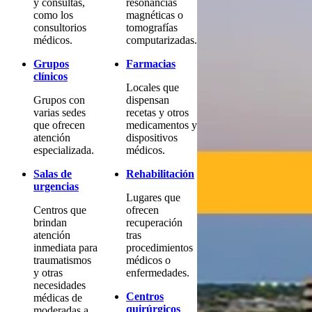
y consultas,
resonancias
como los
magnéticas o
consultorios
tomografías
médicos.
computarizadas.
Grupos
Farmacias
clínicos
Locales que
Grupos con
dispensan
varias sedes
recetas y otros
que ofrecen
medicamentos y
atención
dispositivos
especializada.
médicos.
Salas de
Rehabilitación
urgencias
Lugares que
Centros que
ofrecen
brindan
recuperación
atención
tras
inmediata para
procedimientos
traumatismos
médicos o
y otras
enfermedades.
necesidades
Centros
médicas de
quirúrgicos
moderadas a