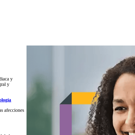
diaca y
gral y
ología
as afecciones