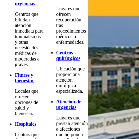
urgencias
Lugares que
Centros que
ofrecen
brindan
recuperación
atención
tras
inmediata para
procedimientos
traumatismos
médicos o
y otras
enfermedades.
necesidades
Centros
médicas de
quirúrgicos
moderadas a
graves
Ubicación que
proporciona
Fitness y
atención
bienestar
quirúrgica
Locales que
especializada.
ofrecen
Atención de
opciones de
urgencias
salud y
bienestar.
Lugares que
prestan atención
Hospitales
a afecciones
Centros que
que no ponen