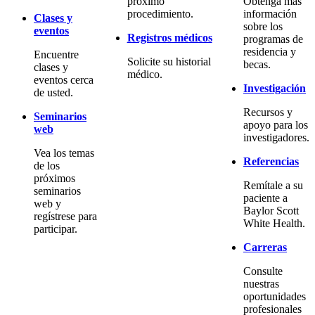
próximo
Obtenga más
procedimiento.
información
Clases y
sobre los
eventos
Registros médicos
programas de
residencia y
Encuentre
Solicite su historial
becas.
clases y
médico.
eventos cerca
Investigación
de usted.
Recursos y
Seminarios
apoyo para los
web
investigadores.
Vea los temas
Referencias
de los
próximos
Remítale a su
seminarios
paciente a
web y
Baylor Scott
regístrese para
White Health.
participar.
Carreras
Consulte
nuestras
oportunidades
profesionales