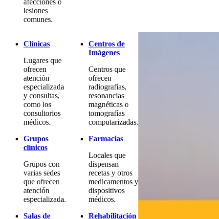
afecciones o
lesiones
comunes.
Clínicas
Centros de
Imágenes
Lugares que
ofrecen
Centros que
atención
ofrecen
especializada
radiografías,
y consultas,
resonancias
como los
magnéticas o
consultorios
tomografías
médicos.
computarizadas.
Grupos
Farmacias
clínicos
Locales que
Grupos con
dispensan
varias sedes
recetas y otros
que ofrecen
medicamentos y
atención
dispositivos
especializada.
médicos.
Salas de
Rehabilitación