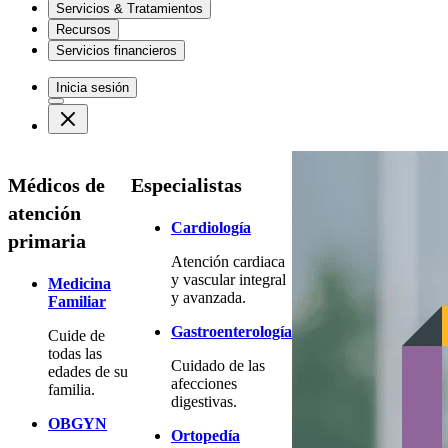
Servicios & Tratamientos
Recursos
Servicios financieros
Inicia sesión
Médicos de
Especialistas
atención
Cardiología
primaria
Atención cardiaca
y vascular integral
Medicina
y avanzada.
Familiar
Gastroenterología
Cuide de
todas las
Cuidado de las
edades de su
afecciones
familia.
digestivas.
OBGYN
Ortopedía