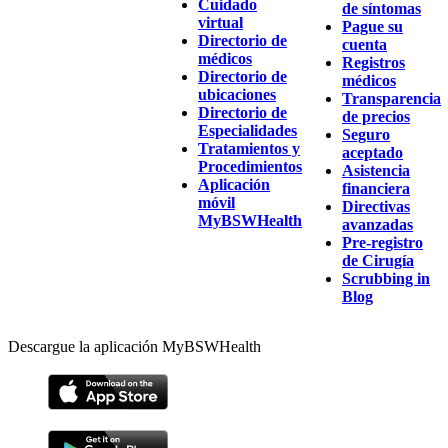
Cuidado
de síntomas
virtual
Pague su
Directorio de
cuenta
médicos
Registros
Directorio de
médicos
ubicaciones
Transparencia
Directorio de
de precios
Especialidades
Seguro
Tratamientos y
aceptado
Procedimientos
Asistencia
Aplicación
financiera
móvil
Directivas
MyBSWHealth
avanzadas
Pre-registro
de Cirugía
Scrubbing in
Blog
Descargue la aplicación MyBSWHealth