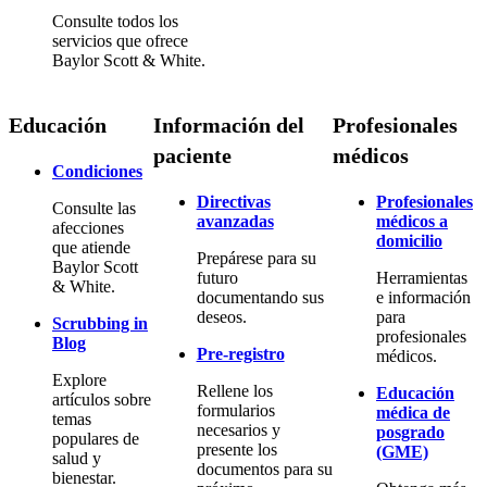
Consulte todos los
servicios que ofrece
Baylor Scott & White.
Educación
Información del
Profesionales
paciente
médicos
Condiciones
Directivas
Profesionales
Consulte las
avanzadas
médicos a
afecciones
domicilio
que atiende
Prepárese para su
Baylor Scott
futuro
Herramientas
& White.
documentando sus
e información
deseos.
para
Scrubbing in
profesionales
Blog
Pre-registro
médicos.
Explore
Rellene los
Educación
artículos sobre
formularios
médica de
temas
necesarios y
posgrado
populares de
presente los
(GME)
salud y
documentos para su
bienestar.