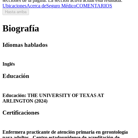
secciones de la página. La sección activa actual está resaltada.
Ubicaciones
Acerca de
Seguro Médico
COMENTARIOS
Hasta arriba
Biografía
Idiomas hablados
Inglés
Educación
Educación:
THE UNIVERSITY OF TEXAS AT
ARLINGTON
(2024)
Certificaciones
Enfermera practicante de atención primaria en gerontología
para adultos - Centro estadounidense de acreditación de