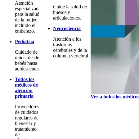
Atención
Cuide la salud de
especializada
huesos y
para la salud
articulaciones.
de la mujer,
incluido el
Neurociencia
embarazo.
Atención a los
Pediatría
trastornos
cerebrales y de la
Cuidado de
columna vertebral.
niños, desde
bebés hasta
adolescentes.
Todos los
médicos de
atención
primaria
Ver a todos los médico
Proveedores
de cuidados
regulares de
bienestar y
tratamiento
de