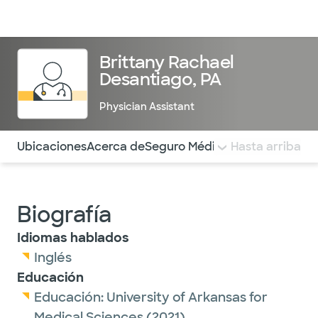
Médicos & Especialistas
Ubicaciones
Servicios & Tratami
Brittany Rachael
Desantiago, PA
Physician Assistant
Utilice esta navegación para saltar rápidamente a difere
Ubicaciones
Acerca de
Seguro Médico
COMENTARIOS
Hasta arriba
Biografía
Idiomas hablados
Inglés
Educación
Educación:
University of Arkansas for
Medical Sciences
(2021)