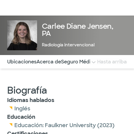
Médicos & Especialistas
Ubicaciones
Servicios & Tratami
Carlee Diane Jensen,
PA
Radiología intervencional
Utilice esta navegación para saltar rápidamente a difere
Ubicaciones
Acerca de
Seguro Médico
COMENTARIOS
Hasta arriba
Biografía
Idiomas hablados
Inglés
Educación
Educación:
Faulkner University
(2023)
Certificaciones