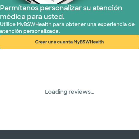
Permítanos personalizar su atención
Prism Electric (1 planes)
médica para usted.
Plan de Salud Superior (19 planes)
Utilice MyBSWHealth para obtener una experiencia de
atención personalizada.
Three Rivers Network (1 plans)
Crear una cuenta MyBSWHealth
(abre en ventana nueva)
Loading reviews...