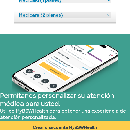
Medicaid (1 planes)
Medicare (2 planes)
Nebraska Furniture Mart (3 planes)
Plan de Salud Superior (19 planes)
Tricare (3 planes)
United HealthCare (33 planes)
WellMed (15 planes)
Permítanos personalizar su atención
médica para usted.
Utilice MyBSWHealth para obtener una experiencia de
atención personalizada.
Crear una cuenta MyBSWHealth
(abre en ventana nueva)