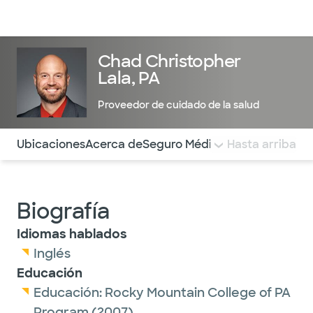
Médicos & Especialistas
Ubicaciones
Servicios & Tratami
Chad Christopher
Lala, PA
Proveedor de cuidado de la salud
Utilice esta navegación para saltar rápidamente a difere
Ubicaciones
Acerca de
Seguro Médico
COMENTARIOS
Hasta arriba
Biografía
Idiomas hablados
Inglés
Educación
Educación:
Rocky Mountain College of PA
Program
(2007)