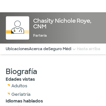
Médicos & Especialistas
Ubicaciones
Servicios & Tratami
Chasity Nichole Roye,
CNM
Partería
Utilice esta navegación para saltar rápidamente a difere
Ubicaciones
Acerca de
Seguro Médico
COMENTARIOS
Hasta arriba
Biografía
Edades vistas
Adultos
Geriatría
Idiomas hablados