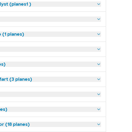
yst (planes1 )
(1 planes)
es)
art (3 planes)
nes)
or (18 planes)