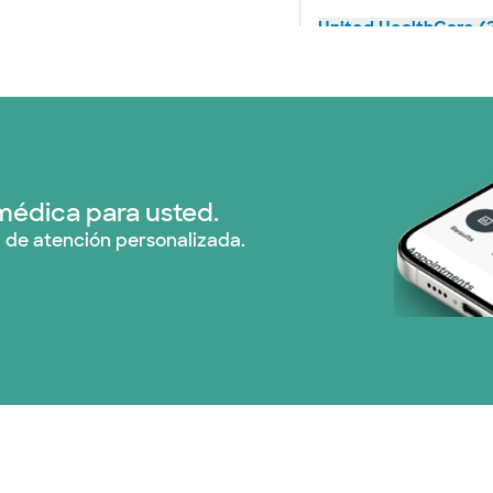
United HealthCare (
WellMed (11 planes)
médica para usted.
 de atención personalizada.