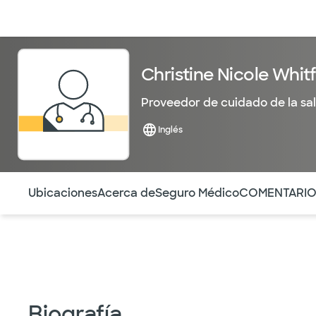
Médicos & Especialistas
Ubicaciones
Servicios & Tratami
Christine Nicole Whit
Proveedor de cuidado de la sa
Inglés
Utilice esta navegación para saltar rápidamente a difere
Ubicaciones
Acerca de
Seguro Médico
COMENTARI
Biografía