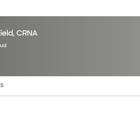
entos
Recursos
Servicios financieros
field, CRNA
lud
ntes secciones de la página. La sección activa actual es
OS