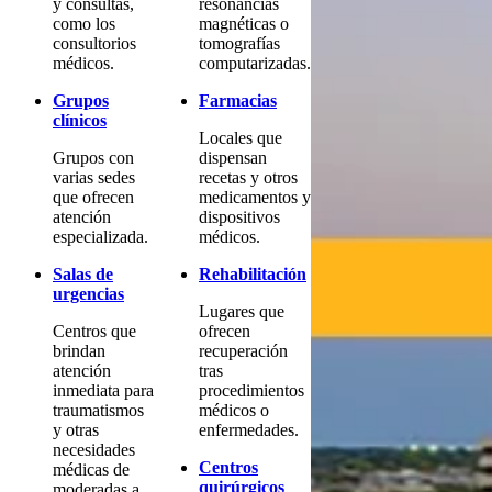
y consultas,
resonancias
como los
magnéticas o
consultorios
tomografías
médicos.
computarizadas.
Grupos
Farmacias
clínicos
Locales que
Grupos con
dispensan
varias sedes
recetas y otros
que ofrecen
medicamentos y
atención
dispositivos
especializada.
médicos.
Salas de
Rehabilitación
urgencias
Lugares que
Centros que
ofrecen
brindan
recuperación
atención
tras
inmediata para
procedimientos
traumatismos
médicos o
y otras
enfermedades.
necesidades
Centros
médicas de
quirúrgicos
moderadas a