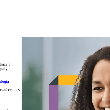
diaca y
gral y
ología
as afecciones