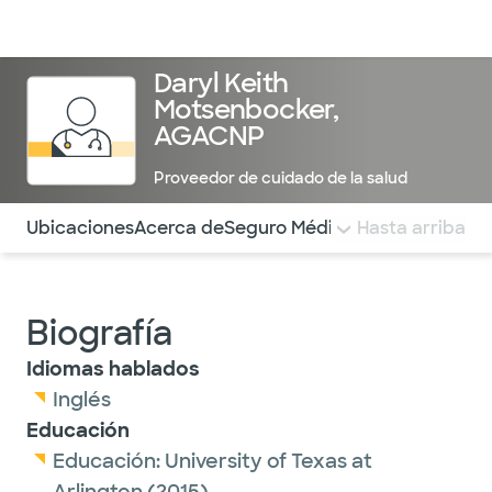
Médicos & Especialistas
Ubicaciones
Servicios & Tratami
Daryl Keith
Motsenbocker,
AGACNP
Proveedor de cuidado de la salud
Utilice esta navegación para saltar rápidamente a difere
Ubicaciones
Acerca de
Seguro Médico
COMENTARIOS
Hasta arriba
Biografía
Idiomas hablados
Inglés
Educación
Educación:
University of Texas at