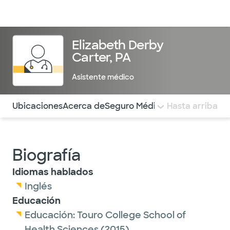
Médicos & Especialistas
Ubicaciones
Servicios & Tratami
Elizabeth Derby
Carter, PA
Asistente médico
Utilice esta navegación para saltar rápidamente a difere
Ubicaciones
Acerca de
Seguro Médico
COMENTARIOS
Hasta arriba
Biografía
Idiomas hablados
Inglés
Educación
Educación:
Touro College School of
Health Sciences
(2015)