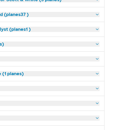
ld (planes37 )
yst (planes1 )
s)
(1 planes)