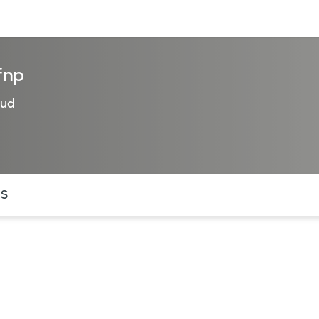
entos
Recursos
Servicios financieros
fnp
lud
ntes secciones de la página. La sección activa actual es
OS