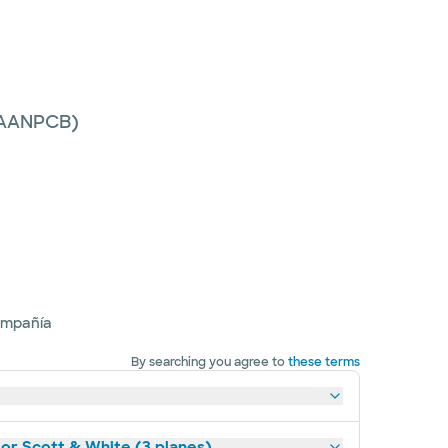
 (AANPCB)
ompañía
By searching you agree to
these terms
lor Scott & White (3 planes)