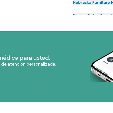
Nebraska Furniture M
Plan de Salud Superi
Tricare (3 planes)
United HealthCare (
WellMed (15 planes)
médica para usted.
 de atención personalizada.