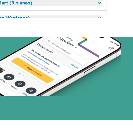
art (3 planes)
or (19 planes)
33 planes)