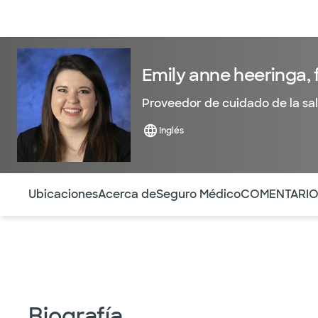
Médicos & Especialistas
Ubicaciones
Servicios & Tratami
Emily anne heeringa, 
Proveedor de cuidado de la sa
Inglés
Utilice esta navegación para saltar rápidamente a difere
Ubicaciones
Acerca de
Seguro Médico
COMENTARI
Biografía