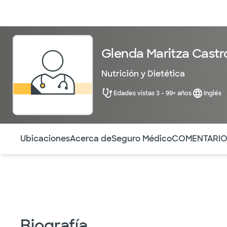
Médicos & Especialistas
Ubicaciones
Servicios & Tratami
Glenda Maritza Castr
Nutrición y Dietética
Edades vistas 3 - 99+ años
Inglés
Utilice esta navegación para saltar rápidamente a difere
Ubicaciones
Acerca de
Seguro Médico
COMENTARI
Biografía