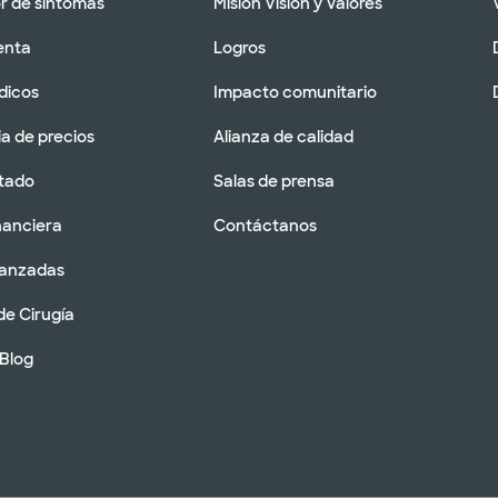
 de síntomas
Misión Visión y Valores
enta
Logros
dicos
Impacto comunitario
a de precios
Alianza de calidad
tado
Salas de prensa
nanciera
Contáctanos
vanzadas
de Cirugía
 Blog