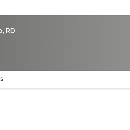
entos
Recursos
Servicios financieros
o, RD
ntes secciones de la página. La sección activa actual es
OS