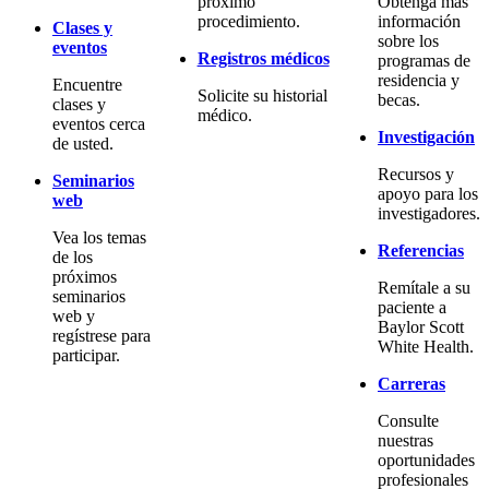
próximo
Obtenga más
procedimiento.
información
Clases y
sobre los
eventos
Registros médicos
programas de
residencia y
Encuentre
Solicite su historial
becas.
clases y
médico.
eventos cerca
Investigación
de usted.
Recursos y
Seminarios
apoyo para los
web
investigadores.
Vea los temas
Referencias
de los
próximos
Remítale a su
seminarios
paciente a
web y
Baylor Scott
regístrese para
White Health.
participar.
Carreras
Consulte
nuestras
oportunidades
profesionales