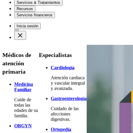
Servicios & Tratamientos
Recursos
Servicios financieros
Inicia sesión
Médicos de
Especialistas
atención
Cardiología
primaria
Atención cardiaca
y vascular integral
Medicina
y avanzada.
Familiar
Gastroenterología
Cuide de
todas las
Cuidado de las
edades de su
afecciones
familia.
digestivas.
OBGYN
Ortopedía