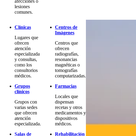
afecciones o
lesiones
comunes.
Clínicas
Centros de
Imágenes
Lugares que
ofrecen
Centros que
atención
ofrecen
especializada
radiografías,
y consultas,
resonancias
como los
magnéticas o
consultorios
tomografías
médicos.
computarizadas.
Grupos
Farmacias
clínicos
Locales que
Grupos con
dispensan
varias sedes
recetas y otros
que ofrecen
medicamentos y
atención
dispositivos
especializada.
médicos.
Salas de
Rehabilitación