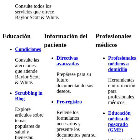
Consulte todos los
servicios que ofrece
Baylor Scott & White.
Educación
Información del
Profesionales
paciente
médicos
Condiciones
Directivas
Profesionales
Consulte las
avanzadas
médicos a
afecciones
domicilio
que atiende
Prepárese para su
Baylor Scott
futuro
Herramientas
& White.
documentando sus
e información
deseos.
para
Scrubbing in
profesionales
Blog
Pre-registro
médicos.
Explore
Rellene los
Educación
artículos sobre
formularios
médica de
temas
necesarios y
posgrado
populares de
presente los
(GME)
salud y
documentos para su
bienestar.