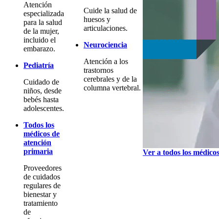
Atención
Cuide la salud de
especializada
huesos y
para la salud
articulaciones.
de la mujer,
incluido el
Neurociencia
embarazo.
Atención a los
Pediatría
trastornos
cerebrales y de la
Cuidado de
columna vertebral.
niños, desde
bebés hasta
adolescentes.
Todos los
médicos de
atención
primaria
Ver a todos los médico
Proveedores
de cuidados
regulares de
bienestar y
tratamiento
de