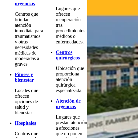
urgencias
Lugares que
Centros que
ofrecen
brindan
recuperación
atención
tras
inmediata para
procedimientos
traumatismos
médicos o
y otras
enfermedades.
necesidades
Centros
médicas de
quirúrgicos
moderadas a
graves
Ubicación que
proporciona
Fitness y
atención
bienestar
quirúrgica
Locales que
especializada.
ofrecen
Atención de
opciones de
urgencias
salud y
bienestar.
Lugares que
prestan atención
Hospitales
a afecciones
Centros que
que no ponen