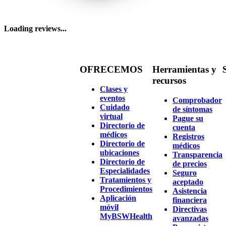
Loading reviews...
OFRECEMOS
Herramientas y
recursos
Clases y
eventos
Comprobador
Cuidado
de síntomas
virtual
Pague su
Directorio de
cuenta
médicos
Registros
Directorio de
médicos
ubicaciones
Transparencia
Directorio de
de precios
Especialidades
Seguro
Tratamientos y
aceptado
Procedimientos
Asistencia
Aplicación
financiera
móvil
Directivas
MyBSWHealth
avanzadas