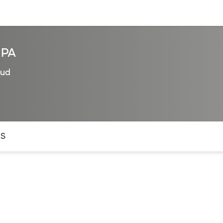
entos
Recursos
Servicios financieros
 PA
lud
ntes secciones de la página. La sección activa actual es
OS