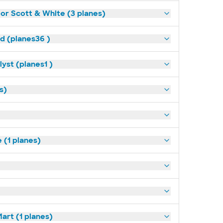
lor Scott & White (3 planes)
ld (planes36 )
yst (planes1 )
s)
(1 planes)
art (1 planes)