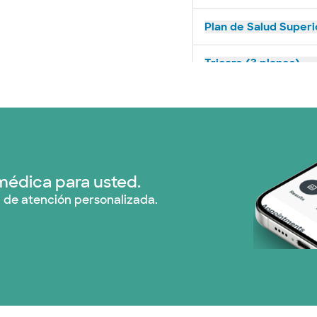
Plan de Salud Superi
Tricare (3 planes)
TriWest HealthCare (
United HealthCare (3
WellMed (15 planes)
médica para usted.
 de atención personalizada.