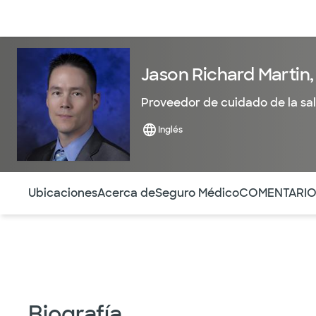
Médicos & Especialistas
Ubicaciones
Servicios & Tratami
Jason Richard Martin,
Proveedor de cuidado de la sa
Inglés
Utilice esta navegación para saltar rápidamente a difere
Ubicaciones
Acerca de
Seguro Médico
COMENTARI
Biografía