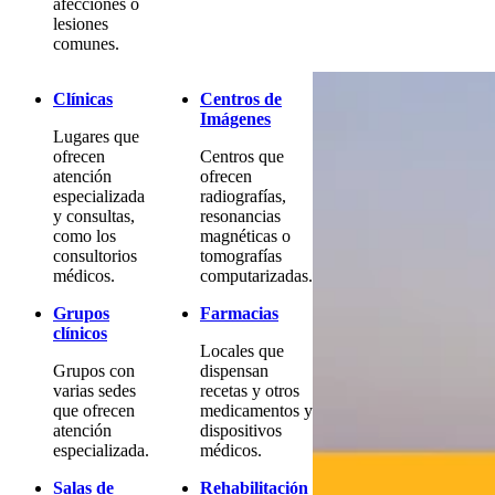
afecciones o
lesiones
comunes.
Clínicas
Centros de
Imágenes
Lugares que
ofrecen
Centros que
atención
ofrecen
especializada
radiografías,
y consultas,
resonancias
como los
magnéticas o
consultorios
tomografías
médicos.
computarizadas.
Grupos
Farmacias
clínicos
Locales que
Grupos con
dispensan
varias sedes
recetas y otros
que ofrecen
medicamentos y
atención
dispositivos
especializada.
médicos.
Salas de
Rehabilitación