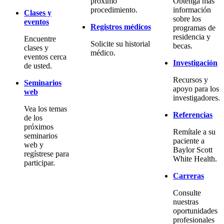
próximo
Obtenga más
procedimiento.
información
Clases y
sobre los
eventos
Registros médicos
programas de
residencia y
Encuentre
Solicite su historial
becas.
clases y
médico.
eventos cerca
Investigación
de usted.
Recursos y
Seminarios
apoyo para los
web
investigadores.
Vea los temas
Referencias
de los
próximos
Remítale a su
seminarios
paciente a
web y
Baylor Scott
regístrese para
White Health.
participar.
Carreras
Consulte
nuestras
oportunidades
profesionales