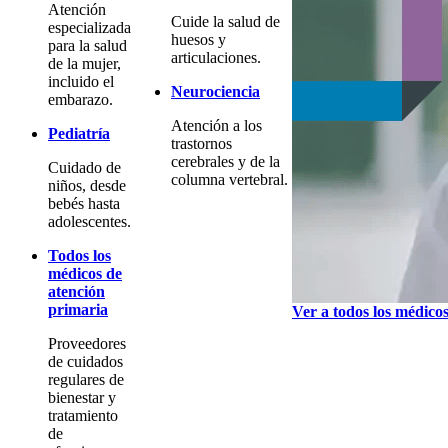
Atención
Cuide la salud de
especializada
huesos y
para la salud
articulaciones.
de la mujer,
incluido el
Neurociencia
embarazo.
Atención a los
Pediatría
trastornos
cerebrales y de la
Cuidado de
columna vertebral.
niños, desde
bebés hasta
adolescentes.
Todos los
médicos de
atención
primaria
Ver a todos los médico
Proveedores
de cuidados
regulares de
bienestar y
tratamiento
de