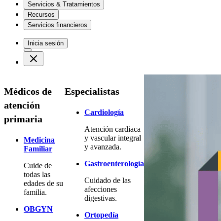
Servicios & Tratamientos
Recursos
Servicios financieros
Inicia sesión
Médicos de
Especialistas
atención
Cardiología
primaria
Atención cardiaca
y vascular integral
Medicina
y avanzada.
Familiar
Gastroenterología
Cuide de
todas las
Cuidado de las
edades de su
afecciones
familia.
digestivas.
OBGYN
Ortopedía