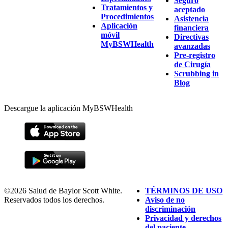
Seguro
Tratamientos y
aceptado
Procedimientos
Asistencia
Aplicación
financiera
móvil
Directivas
MyBSWHealth
avanzadas
Pre-registro
de Cirugía
Scrubbing in
Blog
Descargue la aplicación MyBSWHealth
©2026 Salud de Baylor Scott White.
TÉRMINOS DE USO
Reservados todos los derechos.
Aviso de no
discriminación
Privacidad y derechos
del paciente