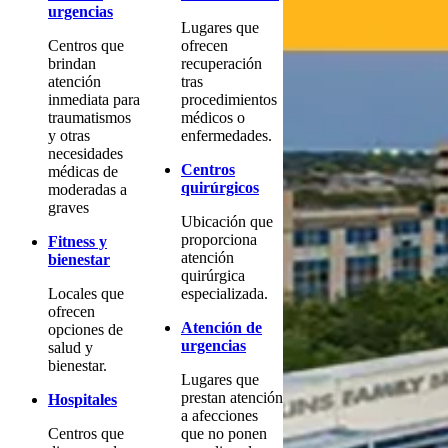
urgencias
Lugares que
Centros que
ofrecen
brindan
recuperación
atención
tras
inmediata para
procedimientos
traumatismos
médicos o
y otras
enfermedades.
necesidades
Centros
médicas de
quirúrgicos
moderadas a
graves
Ubicación que
proporciona
Fitness y
atención
bienestar
quirúrgica
Locales que
especializada.
ofrecen
Atención de
opciones de
urgencias
salud y
bienestar.
Lugares que
prestan atención
Hospitales
a afecciones
Centros que
que no ponen