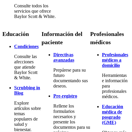
Consulte todos los
servicios que ofrece
Baylor Scott & White.
Educación
Información del
Profesionales
paciente
médicos
Condiciones
Directivas
Profesionales
Consulte las
avanzadas
médicos a
afecciones
domicilio
que atiende
Prepárese para su
Baylor Scott
futuro
Herramientas
& White.
documentando sus
e información
deseos.
para
Scrubbing in
profesionales
Blog
Pre-registro
médicos.
Explore
Rellene los
Educación
artículos sobre
formularios
médica de
temas
necesarios y
posgrado
populares de
presente los
(GME)
salud y
documentos para su
bienestar.