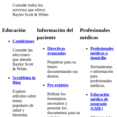
Consulte todos los
servicios que ofrece
Baylor Scott & White.
Educación
Información del
Profesionales
paciente
médicos
Condiciones
Directivas
Profesionales
Consulte las
avanzadas
médicos a
afecciones
domicilio
que atiende
Prepárese para su
Baylor Scott
futuro
Herramientas
& White.
documentando sus
e información
deseos.
para
Scrubbing in
profesionales
Blog
Pre-registro
médicos.
Explore
Rellene los
Educación
artículos sobre
formularios
médica de
temas
necesarios y
posgrado
populares de
presente los
(GME)
salud y
documentos para su
bienestar.