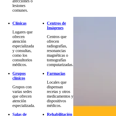
afecciones o
lesiones
comunes.
Clínicas
Centros de
Imágenes
Lugares que
ofrecen
Centros que
atención
ofrecen
especializada
radiografías,
y consultas,
resonancias
como los
magnéticas o
consultorios
tomografías
médicos.
computarizadas.
Grupos
Farmacias
clínicos
Locales que
Grupos con
dispensan
varias sedes
recetas y otros
que ofrecen
medicamentos y
atención
dispositivos
especializada.
médicos.
Salas de
Rehabilitación