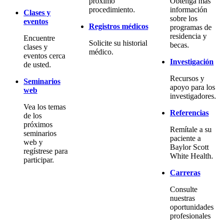
próximo
Obtenga más
procedimiento.
información
Clases y
sobre los
eventos
Registros médicos
programas de
residencia y
Encuentre
Solicite su historial
becas.
clases y
médico.
eventos cerca
Investigación
de usted.
Recursos y
Seminarios
apoyo para los
web
investigadores.
Vea los temas
Referencias
de los
próximos
Remítale a su
seminarios
paciente a
web y
Baylor Scott
regístrese para
White Health.
participar.
Carreras
Consulte
nuestras
oportunidades
profesionales