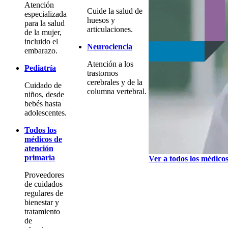
Atención
Cuide la salud de
especializada
huesos y
para la salud
articulaciones.
de la mujer,
incluido el
Neurociencia
embarazo.
Atención a los
Pediatría
trastornos
cerebrales y de la
Cuidado de
columna vertebral.
niños, desde
bebés hasta
adolescentes.
Todos los
médicos de
atención
primaria
Ver a todos los médico
Proveedores
de cuidados
regulares de
bienestar y
tratamiento
de