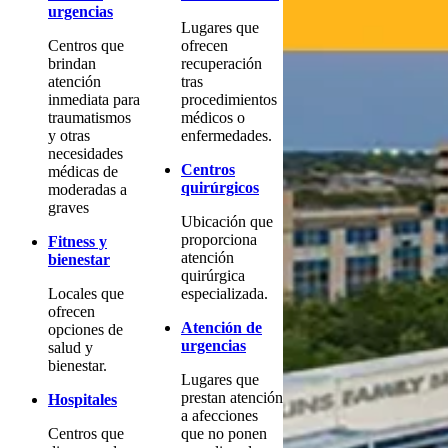
urgencias
Lugares que
Centros que
ofrecen
brindan
recuperación
atención
tras
inmediata para
procedimientos
traumatismos
médicos o
y otras
enfermedades.
necesidades
Centros
médicas de
quirúrgicos
moderadas a
graves
Ubicación que
proporciona
Fitness y
atención
bienestar
quirúrgica
Locales que
especializada.
ofrecen
Atención de
opciones de
urgencias
salud y
bienestar.
Lugares que
prestan atención
Hospitales
a afecciones
Centros que
que no ponen