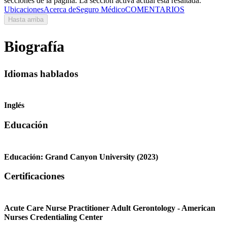
secciones de la página. La sección activa actual está resaltada.
Ubicaciones
Acerca de
Seguro Médico
COMENTARIOS
Hasta arriba
Biografía
Idiomas hablados
Inglés
Educación
Educación:
Grand Canyon University
(2023)
Certificaciones
Acute Care Nurse Practitioner Adult Gerontology - American
Nurses Credentialing Center