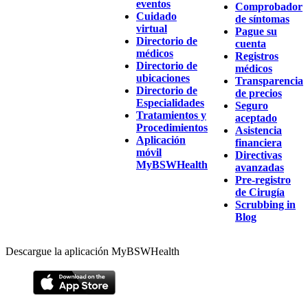
eventos
Comprobador
Cuidado
de síntomas
virtual
Pague su
Directorio de
cuenta
médicos
Registros
Directorio de
médicos
ubicaciones
Transparencia
Directorio de
de precios
Especialidades
Seguro
Tratamientos y
aceptado
Procedimientos
Asistencia
Aplicación
financiera
móvil
Directivas
MyBSWHealth
avanzadas
Pre-registro
de Cirugía
Scrubbing in
Blog
Descargue la aplicación MyBSWHealth