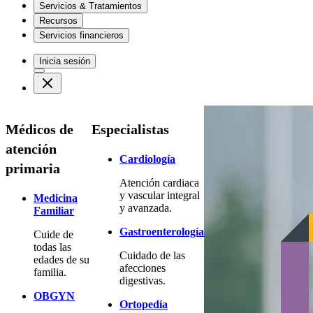
Servicios & Tratamientos
Recursos
Servicios financieros
Inicia sesión
Médicos de
Especialistas
atención
Cardiología
primaria
Atención cardiaca
y vascular integral
Medicina
y avanzada.
Familiar
Gastroenterología
Cuide de
todas las
Cuidado de las
edades de su
afecciones
familia.
digestivas.
OBGYN
Ortopedía