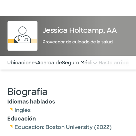
Médicos & Especialistas
Ubicaciones
Servicios & Tratami
Jessica Holtcamp, AA
Proveedor de cuidado de la salud
Utilice esta navegación para saltar rápidamente a difere
Ubicaciones
Acerca de
Seguro Médico
COMENTARIOS
Hasta arriba
Biografía
Idiomas hablados
Inglés
Educación
Educación:
Boston University
(2022)