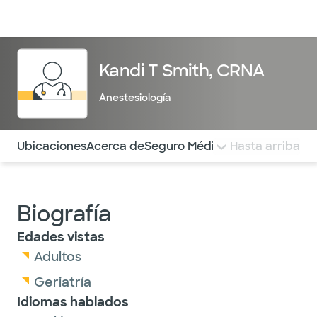
Médicos & Especialistas
Ubicaciones
Servicios & Tratami
Kandi T Smith, CRNA
Anestesiología
Utilice esta navegación para saltar rápidamente a difere
Ubicaciones
Acerca de
Seguro Médico
COMENTARIOS
Hasta arriba
Biografía
Edades vistas
Adultos
Geriatría
Idiomas hablados