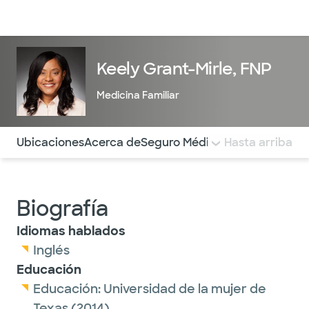
Médicos & Especialistas
Ubicaciones
Servicios & Tratami
Keely Grant-Mirle, FNP
Medicina Familiar
Utilice esta navegación para saltar rápidamente a difere
Ubicaciones
Acerca de
Seguro Médico
COMENTARIOS
Hasta arriba
Biografía
Idiomas hablados
Inglés
Educación
Educación:
Universidad de la mujer de
Texas
(2014)