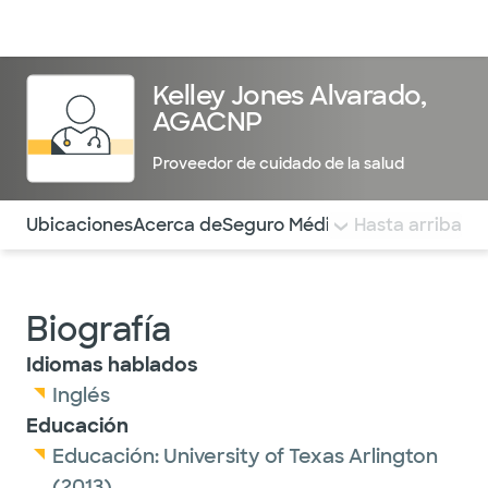
Médicos & Especialistas
Ubicaciones
Servicios & Tratami
Kelley Jones Alvarado,
AGACNP
Proveedor de cuidado de la salud
Utilice esta navegación para saltar rápidamente a difere
Ubicaciones
Acerca de
Seguro Médico
COMENTARIOS
Hasta arriba
Biografía
Idiomas hablados
Inglés
Educación
Educación:
University of Texas Arlington
(2013)