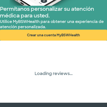
United HealthCare (28 planes)
Permítanos personalizar su atención
médica para usted.
WellMed (15 planes)
Utilice MyBSWHealth para obtener una experiencia de
atención personalizada.
Crear una cuenta MyBSWHealth
(abre en ventana nueva)
Loading reviews...