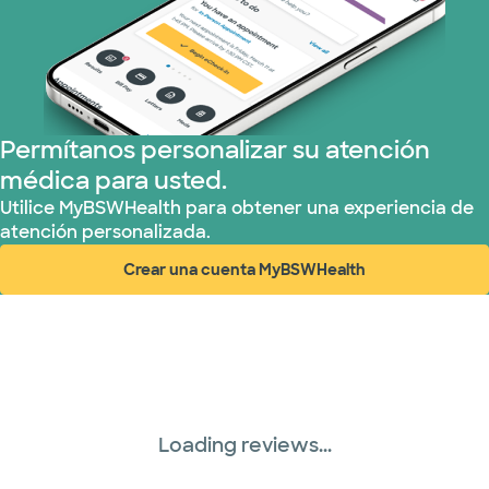
Red PHCS (1 planes)
Prism Electric (1 planes)
Plan de Salud Superior (22 planes)
Permítanos personalizar su atención
médica para usted.
Tricare (3 planes)
Utilice MyBSWHealth para obtener una experiencia de
atención personalizada.
United HealthCare (32 planes)
Crear una cuenta MyBSWHealth
(abre en ventana nueva)
WellMed (15 planes)
Loading reviews...