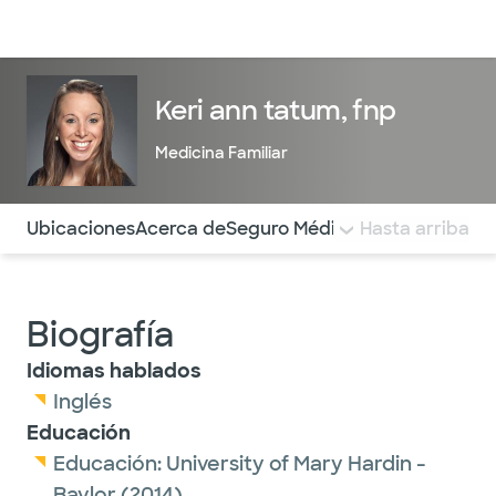
Médicos & Especialistas
Ubicaciones
Servicios & Tratami
Keri ann tatum, fnp
Medicina Familiar
Utilice esta navegación para saltar rápidamente a difere
Ubicaciones
Acerca de
Seguro Médico
COMENTARIOS
Hasta arriba
Biografía
Idiomas hablados
Inglés
Educación
Educación:
University of Mary Hardin -
Baylor
(2014)