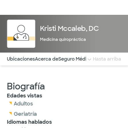
Médicos & Especialistas
Ubicaciones
Servicios & Tratami
Kristi Mccaleb, DC
Medicina quiropráctica
Utilice esta navegación para saltar rápidamente a difere
Ubicaciones
Acerca de
Seguro Médico
COMENTARIOS
Hasta arriba
Biografía
Edades vistas
Adultos
Geriatría
Idiomas hablados