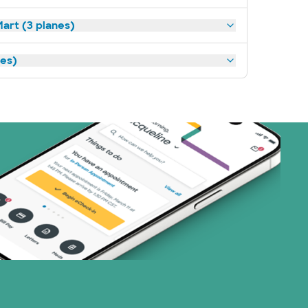
art (3 planes)
nes)