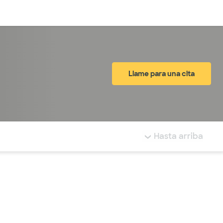
Inicia sesión
Llame para una cita
tá resaltada.
Hasta arriba