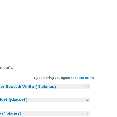
ompañía
By searching you agree to
these terms
lor Scott & White (11 planes)
yst (planes1 )
(1 planes)