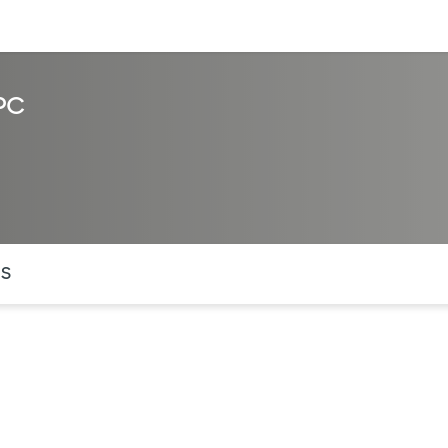
entos
Recursos
Servicios financieros
LPC
ntes secciones de la página. La sección activa actual es
OS