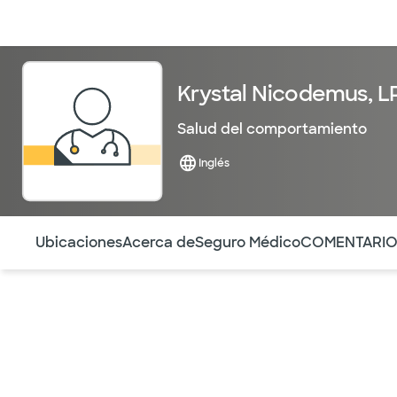
Médicos & Especialistas
Ubicaciones
Servicios & Tratami
Krystal Nicodemus, 
Salud del comportamiento
Inglés
Utilice esta navegación para saltar rápidamente a difere
Ubicaciones
Acerca de
Seguro Médico
COMENTARI